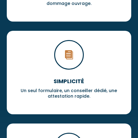
dommage ouvrage.
relevé
es 
mais 
rien 
de 
grave 
entrep

rise 
que je 
recom
SIMPLICITÉ
mand
e
Un seul formulaire, un conseiller dédié, une
attestation rapide.