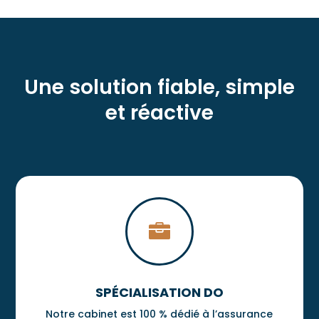
des 
docu
ments
, où 
Une solution fiable, simple
quelq
ues 
et réactive
erreur
s liées 
à des 
copier
-coller 
prove
nant 

d’autr
es 
contra
SPÉCIALISATION DO
ts ont 
été 
Notre cabinet est 100 % dédié à l’assurance