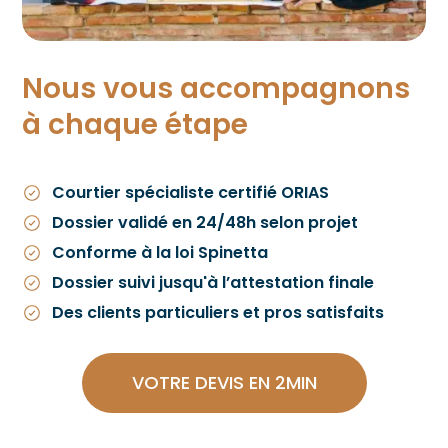
r 
que 
su
notre 
nous 
assura
les 
Nous vous accompagnons
nce 
sollicit
à chaque étape
domm
ons.
ages-
Si l’on 
ouvra
devait 
Courtier spécialiste certifié ORIAS
ge 
être 
Dossier validé en 24/48h selon projet
dans 
plus 
les 
exigea
Conforme à la loi Spinetta
meille
nt, un 
Dossier suivi jusqu'à l’attestation finale
ures 
point 
Des clients particuliers et pros satisfaits
condit
d’atte
ions.
ntion 
concer
VOTRE DEVIS EN 2MIN
ne la 
relect
ure 